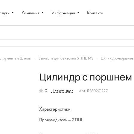
слуги
Компания
Информация
Контакты
–
–
струментам Штиль
Запчасти для бензопил STIHL MS
Цилиндро-поршневы
Цилиндр с поршнем
0
Нет отзывов
Арт.
11280201227
Характеристики
Производитель
—
STIHL