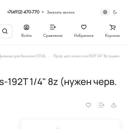
+7(4912) 470-770
Заказать звонок
Войти
Сравнение
Избранное
Корзина
–
фильные для бензопил STIHL
Проф. цеп. колесо ms-192Т 1/4" 8z (нужен
-192Т 1/4" 8z (нужен черв.