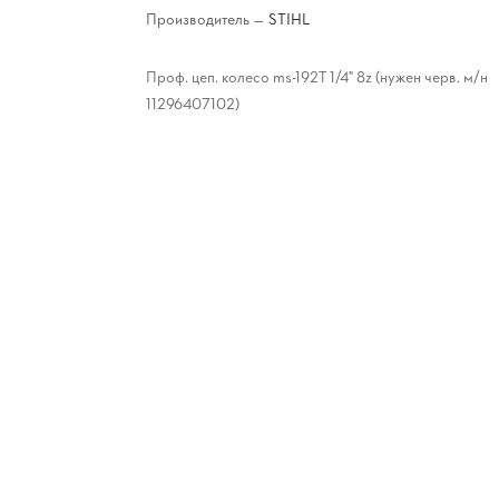
Производитель
—
STIHL
Проф. цеп. колесо ms-192Т 1/4" 8z (нужен черв. м/н
11296407102)