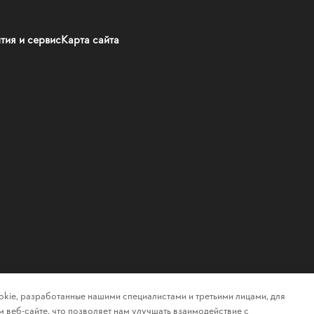
тия и сервис
Карта сайта
kie, разработанные нашими специалистами и третьими лицами, для
 веб-сайте, что позволяет нам улучшать взаимодействие с