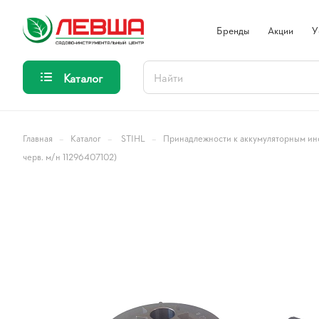
Бренды
Акции
У
Каталог
–
–
–
Главная
Каталог
STIHL
Принадлежности к аккумуляторным ин
черв. м/н 11296407102)