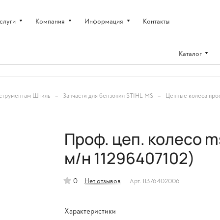
слуги
Компания
Информация
Контакты
Каталог
–
–
струментам Штиль
Запчасти для бензопил STIHL MS
Цепные колеса про
Проф. цеп. колесо ms
м/н 11296407102)
0
Нет отзывов
Арт.
11376402006
Характеристики