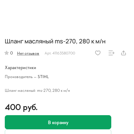
Шланг масляный ms-270, 280 к м/н
0
Нет отзывов
Арт.
41163580700
Характеристики
Производитель
—
STIHL
Шланг масляный ms-270, 280 к м/н
400 руб.
В корзину