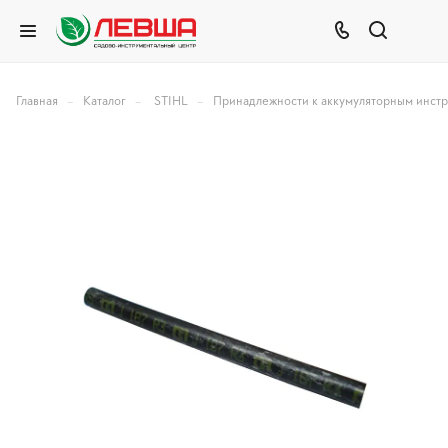
–
–
–
Главная
Каталог
STIHL
Принадлежности к аккумуляторным инст