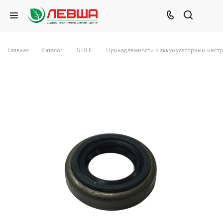
–
–
–
Главная
Каталог
STIHL
Принадлежности к аккумуляторным инст