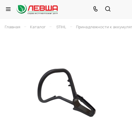
–
–
–
Главная
Каталог
STIHL
Принадлежности к аккумуля