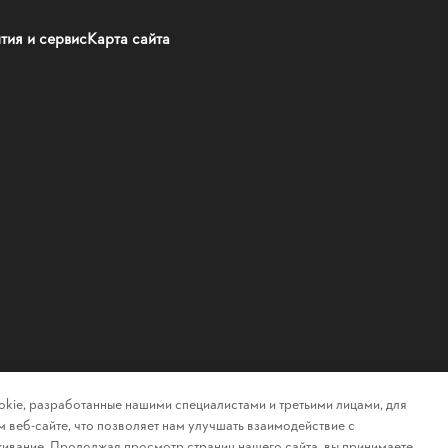
тия и сервис
Карта сайта
kie, разработанные нашими специалистами и третьими лицами, для
 веб-сайте, что позволяет нам улучшать взаимодействие с
ивание. Продолжая просмотр страниц нашего сайта, вы принимаете