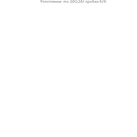
Уплотнение ms-360,361 пробки б/б