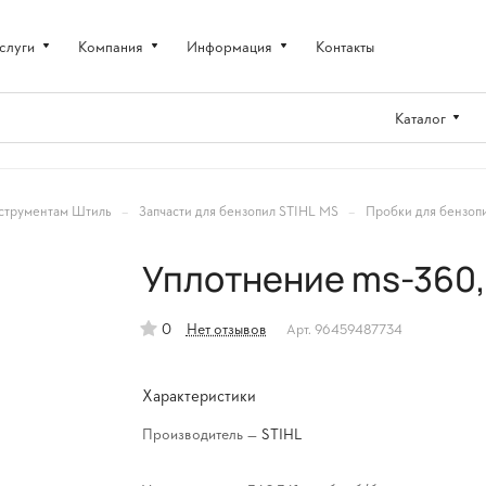
слуги
Компания
Информация
Контакты
Каталог
–
–
струментам Штиль
Запчасти для бензопил STIHL MS
Пробки для бензоп
Уплотнение ms-360,
0
Нет отзывов
Арт.
96459487734
Характеристики
Производитель
—
STIHL