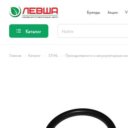
Бренды
Акции
У
Каталог
–
–
–
Главная
Каталог
STIHL
Принадлежности к аккумуляторным ин