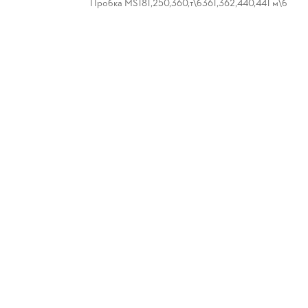
Пробка MS181,250,360,т\б361,362,440,441 м\б