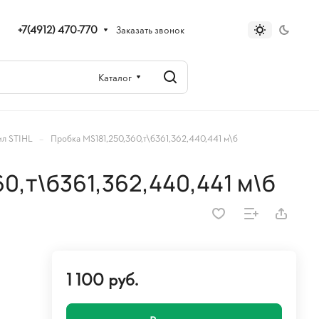
+7(4912) 470-770
Заказать звонок
Каталог
–
ил STIHL
Пробка MS181,250,360,т\б361,362,440,441 м\б
0,т\б361,362,440,441 м\б
1 100 руб.