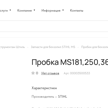
слуги
Компания
Информация
Контакты
–
–
струментам Штиль
Запчасти для бензопил STIHL MS
Пробки для бензоп
Пробка MS181,250,36
0
Нет отзывов
Арт.
00003500533
Характеристики
Производитель
—
STIHL