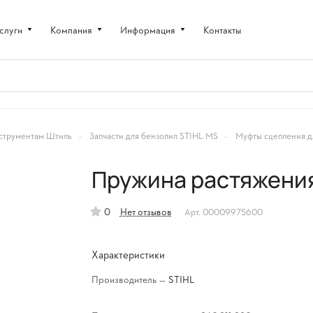
слуги
Компания
Информация
Контакты
–
–
струментам Штиль
Запчасти для бензопил STIHL MS
Муфты сцепления д
Пружина растяжения
0
Нет отзывов
Арт.
00009975600
Характеристики
Производитель
—
STIHL