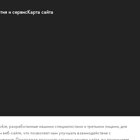
тия и сервис
Карта сайта
kie, разработанные нашими специалистами и третьими лицами, для
 веб-сайте, что позволяет нам улучшать взаимодействие с
ивание. Продолжая просмотр страниц нашего сайта, вы принимаете