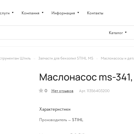
слуги
Компания
Информация
Контакты
Каталог
–
–
струментам Штиль
Запчасти для бензопил STIHL MS
Маслонасосы и дет
Маслонасос ms-341,
0
Нет отзывов
Арт.
11356403200
Характеристики
Производитель
—
STIHL