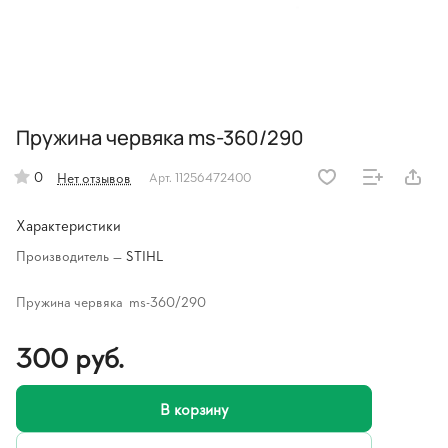
Пружина червяка ms-360/290
0
Нет отзывов
Арт.
11256472400
Характеристики
Производитель
—
STIHL
Пружина червяка ms-360/290
300 руб.
В корзину