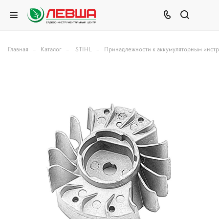
–
–
–
Главная
Каталог
STIHL
Принадлежности к аккумуляторным инст