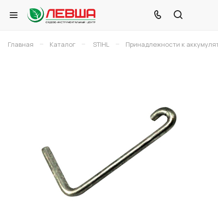
–
–
–
Главная
Каталог
STIHL
Принадлежности к аккумуля