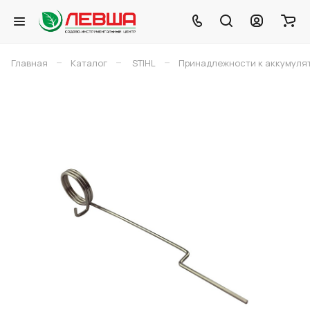
–
–
–
Главная
Каталог
STIHL
Принадлежности к аккумуля