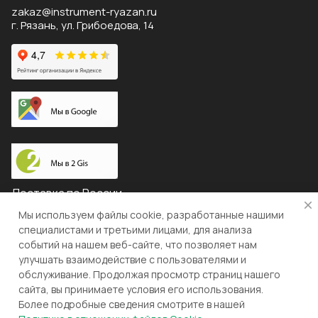
zakaz@instrument-ryazan.ru
г. Рязань, ул. Грибоедова, 14
Доставка по России
Мы используем файлы cookie, разработанные нашими
специалистами и третьими лицами, для анализа
событий на нашем веб-сайте, что позволяет нам
© 2026 "ЛЕВША"
улучшать взаимодействие с пользователями и
обслуживание. Продолжая просмотр страниц нашего
Конфиденциальность
Оферта
сайта, вы принимаете условия его использования.
Более подробные сведения смотрите в нашей
Разработка и поддержка gianit.ru