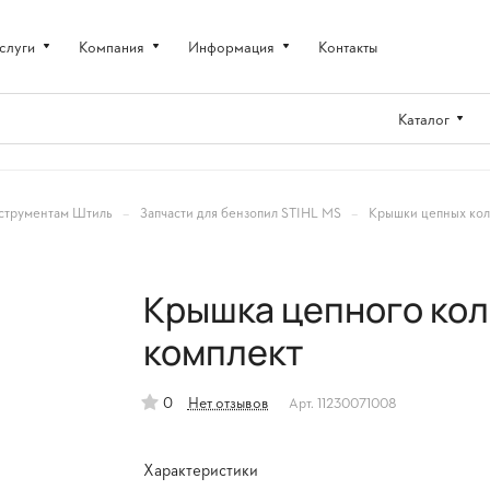
слуги
Компания
Информация
Контакты
Каталог
–
–
струментам Штиль
Запчасти для бензопил STIHL MS
Крышки цепных кол
Крышка цепного кол
комплект
0
Нет отзывов
Арт.
11230071008
Характеристики