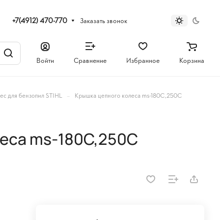
+7(4912) 470-770
Заказать звонок
Войти
Сравнение
Избранное
Корзина
–
ес для бензопил STIHL
Крышка цепного колеса ms-180С,250C
еса ms-180С,250C