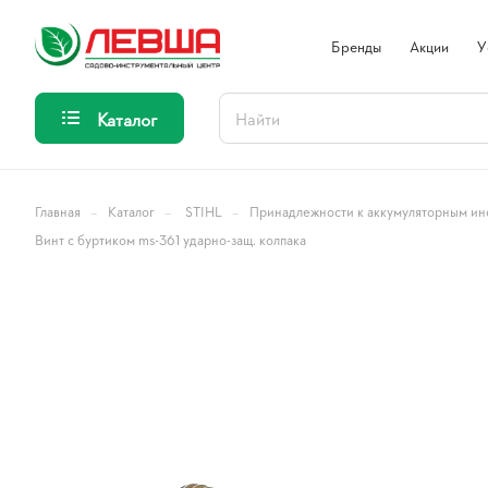
Бренды
Акции
У
Каталог
–
–
–
Главная
Каталог
STIHL
Принадлежности к аккумуляторным ин
Винт с буртиком ms-361 ударно-защ. колпака