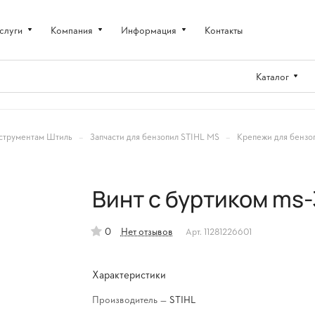
слуги
Компания
Информация
Контакты
Каталог
–
–
струментам Штиль
Запчасти для бензопил STIHL MS
Крепежи для бензо
Винт с буртиком ms-
0
Нет отзывов
Арт.
11281226601
Характеристики
Производитель
—
STIHL