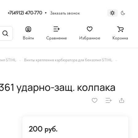
+7(4912) 470-770
Заказать звонок
Войти
Сравнение
Избранное
Корзина
–
–
пил STIHL
Винты крепления карбюратора для бензопил STIHL
361 ударно-защ. колпака
200 руб.