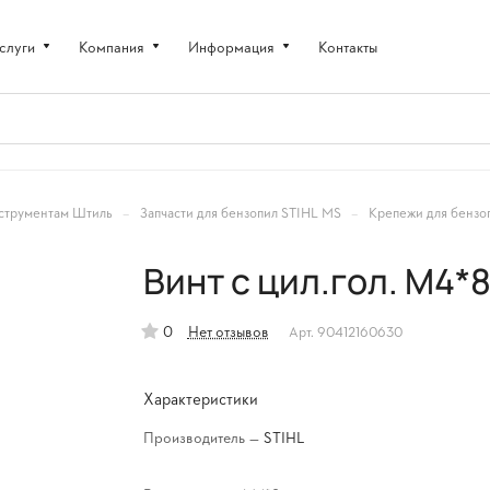
слуги
Компания
Информация
Контакты
–
–
струментам Штиль
Запчасти для бензопил STIHL MS
Крепежи для бензо
Винт с цил.гол. М4*
0
Нет отзывов
Арт.
90412160630
Характеристики
Производитель
—
STIHL