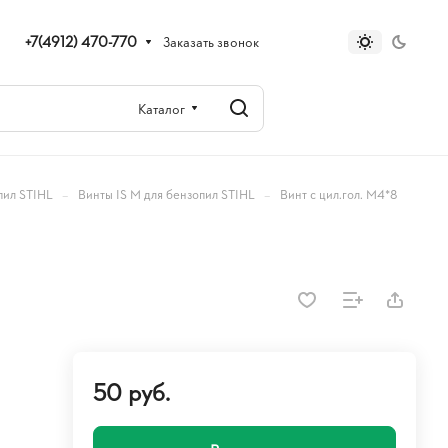
+7(4912) 470-770
Заказать звонок
Каталог
–
–
пил STIHL
Винты IS M для бензопил STIHL
Винт с цил.гол. М4*8
8
50 руб.