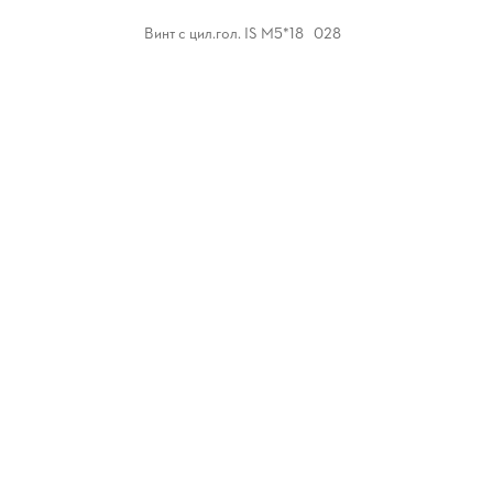
Винт с цил.гол. IS M5*18 028