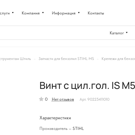
слуги
Компания
Информация
Контакты
Каталог
–
–
струментам Штиль
Запчасти для бензопил STIHL MS
Крепежи для бензо
Винт с цил.гол. IS M
0
Нет отзывов
Арт.
90223411010
Характеристики
Производитель
—
STIHL