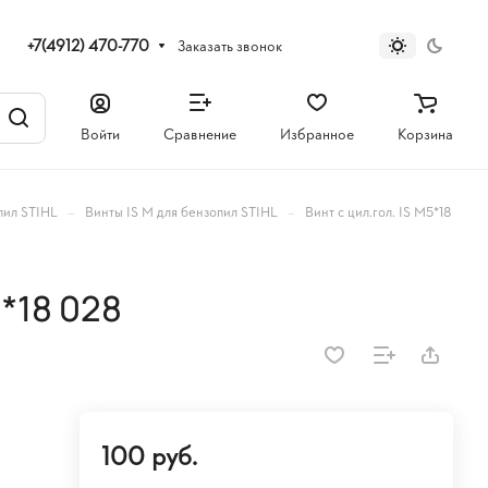
+7(4912) 470-770
Заказать звонок
Войти
Сравнение
Избранное
Корзина
–
–
пил STIHL
Винты IS M для бензопил STIHL
Винт с цил.гол. IS M5*18
5*18 028
100 руб.