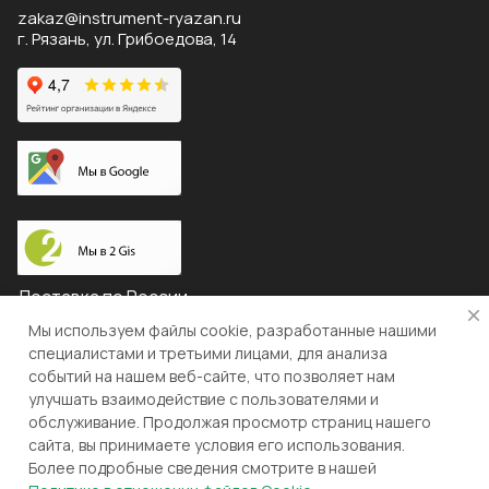
zakaz@instrument-ryazan.ru
г. Рязань, ул. Грибоедова, 14
Доставка по России
Мы используем файлы cookie, разработанные нашими
специалистами и третьими лицами, для анализа
событий на нашем веб-сайте, что позволяет нам
© 2026 "ЛЕВША"
улучшать взаимодействие с пользователями и
обслуживание. Продолжая просмотр страниц нашего
Конфиденциальность
Оферта
сайта, вы принимаете условия его использования.
Более подробные сведения смотрите в нашей
Разработка и поддержка gianit.ru