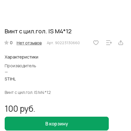
Винт с цил.гол. IS M4*12
0
Нет отзывов
Арт.
90223130660
Характеристики
Производитель
—
STIHL
Винт с цил.гол. IS M4*12
100 руб.
В корзину