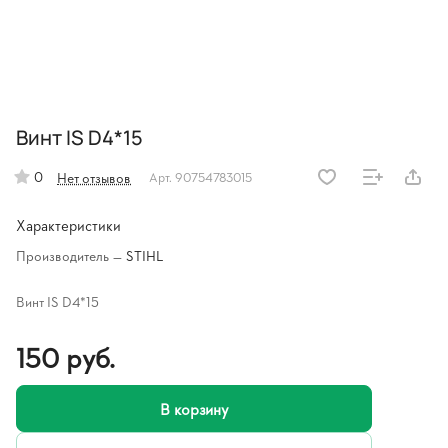
Винт IS D4*15
0
Нет отзывов
Арт.
90754783015
Характеристики
Производитель
—
STIHL
Винт IS D4*15
150 руб.
В корзину