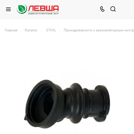
–
–
–
Главная
Каталог
STIHL
Принадлежности к аккумуляторным инст