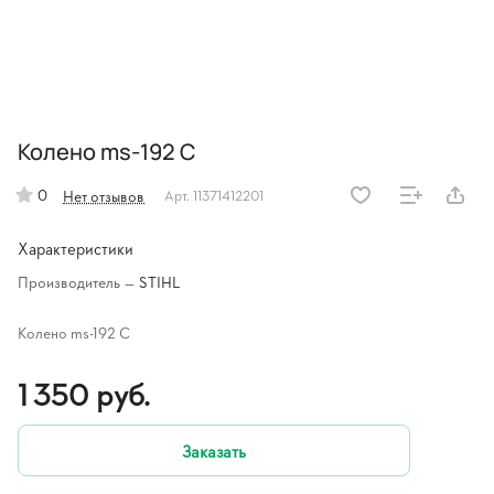
Колено ms-192 C
0
Нет отзывов
Арт.
11371412201
Характеристики
Производитель
—
STIHL
Колено ms-192 C
1 350 руб.
Заказать