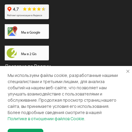
Доставка по России
Мы используем файлы cookie, разработанные нашими
специалистами и третьими лицами, для анализа
событий на нашем веб-сайте, что позволяет нам
© 2026 "ЛЕВША"
улучшать взаимодействие с пользователями и
обслуживание. Продолжая просмотр страниц нашего
Конфиденциальность
Оферта
сайта, вы принимаете условия его использования.
Более подробные сведения смотрите в нашей
Разработка и поддержка gianit.ru
Политике в отношении файлов Cookie
.