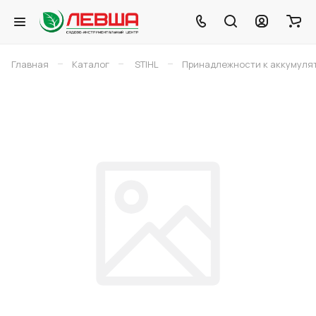
–
–
–
Главная
Каталог
STIHL
Принадлежности к аккумуля