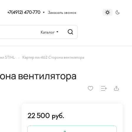
+7(4912) 470-770
Заказать звонок
Каталог
–
пил STIHL
Картер ms-462 Сторона вентилятора
она вентилятора
22 500 руб.