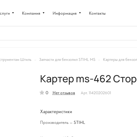
слуги
Компания
Информация
Контакты
–
–
струментам Штиль
Запчасти для бензопил STIHL MS
Картеры для бензо
Картер ms-462 Стор
0
Нет отзывов
Арт.
11420202601
Характеристики
Производитель
—
STIHL