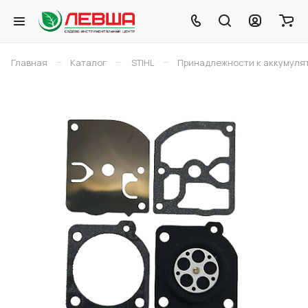
–
–
–
Главная
Каталог
STIHL
Принадлежности к аккумуля