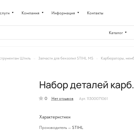
слуги
Компания
Информация
Контакты
Каталог
–
–
струментам Штиль
Запчасти для бензопил STIHL MS
Карбюраторы, мемб
Набор деталей карб.
0
Нет отзывов
Арт.
11300071061
Характеристики
Производитель
—
STIHL