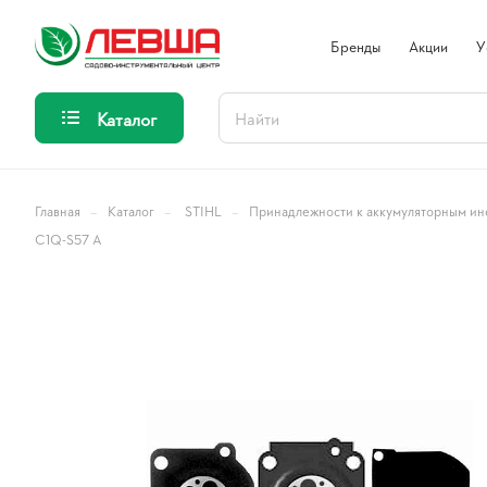
Бренды
Акции
У
Каталог
–
–
–
Главная
Каталог
STIHL
Принадлежности к аккумуляторным ин
С1Q-S57 A