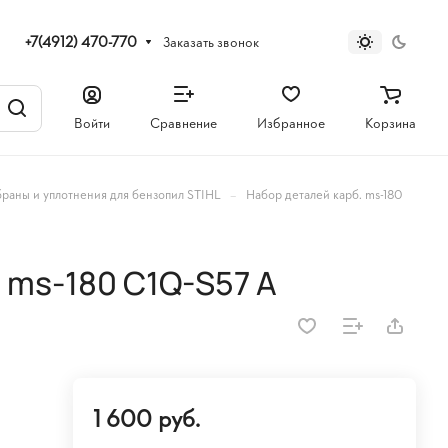
+7(4912) 470-770
Заказать звонок
Войти
Сравнение
Избранное
Корзина
–
раны и уплотнения для бензопил STIHL
Набор деталей карб. ms-180
 ms-180 С1Q-S57 A
1 600 руб.