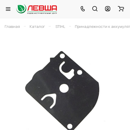
–
–
–
Главная
Каталог
STIHL
Принадлежности к аккумуля