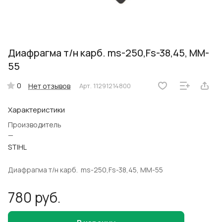
Диафрагма т/н карб. ms-250,Fs-38,45, MM-
55
0
Нет отзывов
Арт.
11291214800
Характеристики
Производитель
—
STIHL
Диафрагма т/н карб. ms-250,Fs-38,45, MM-55
780 руб.