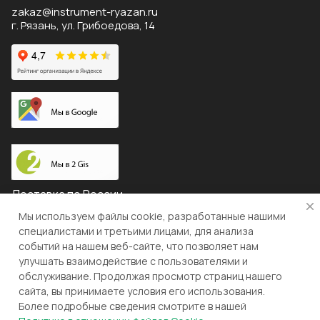
zakaz@instrument-ryazan.ru
г. Рязань, ул. Грибоедова, 14
Доставка по России
Мы используем файлы cookie, разработанные нашими
специалистами и третьими лицами, для анализа
событий на нашем веб-сайте, что позволяет нам
© 2026 "ЛЕВША"
улучшать взаимодействие с пользователями и
обслуживание. Продолжая просмотр страниц нашего
Конфиденциальность
Оферта
сайта, вы принимаете условия его использования.
Более подробные сведения смотрите в нашей
Разработка и поддержка gianit.ru