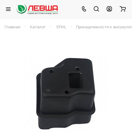
–
–
–
Главная
Каталог
STIHL
Принадлежности к аккумуля