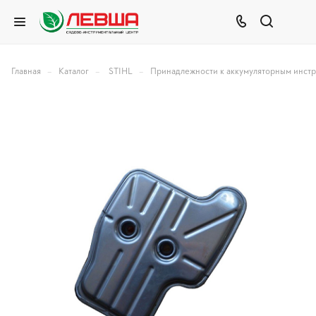
–
–
–
Главная
Каталог
STIHL
Принадлежности к аккумуляторным инст