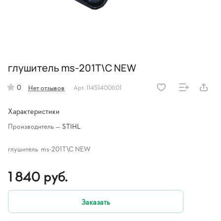
глушитель ms-201T\C NEW
0
Нет отзывов
Арт.
11451400601
Характеристики
Производитель
—
STIHL
глушитель ms-201T\C NEW
1 840 руб.
Заказать