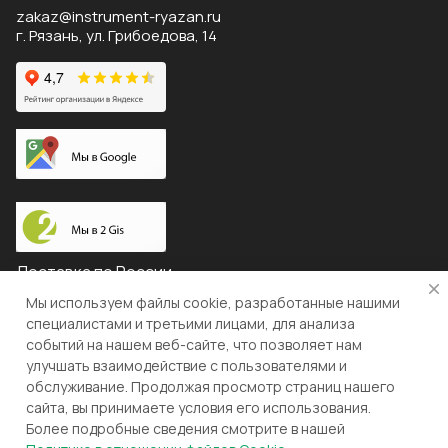
zakaz@instrument-ryazan.ru
г. Рязань, ул. Грибоедова, 14
Доставка по России
Мы используем файлы cookie, разработанные нашими
специалистами и третьими лицами, для анализа
событий на нашем веб-сайте, что позволяет нам
© 2026 "ЛЕВША"
улучшать взаимодействие с пользователями и
обслуживание. Продолжая просмотр страниц нашего
Конфиденциальность
Оферта
сайта, вы принимаете условия его использования.
Более подробные сведения смотрите в нашей
Разработка и поддержка gianit.ru