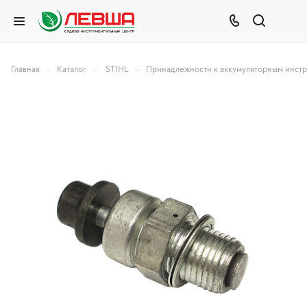
–
–
–
Главная
Каталог
STIHL
Принадлежности к аккумуляторным инст