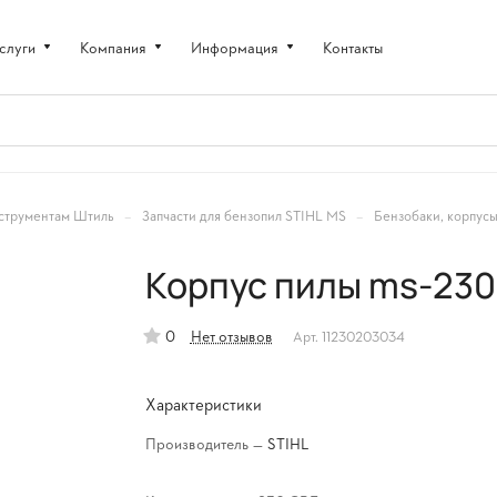
слуги
Компания
Информация
Контакты
–
–
струментам Штиль
Запчасти для бензопил STIHL MS
Бензобаки, корпусы
Корпус пилы ms-230
0
Нет отзывов
Арт.
11230203034
Характеристики
Производитель
—
STIHL