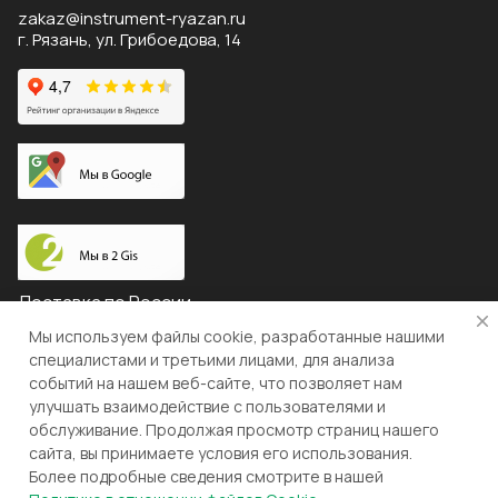
zakaz@instrument-ryazan.ru
г. Рязань, ул. Грибоедова, 14
Доставка по России
Мы используем файлы cookie, разработанные нашими
специалистами и третьими лицами, для анализа
событий на нашем веб-сайте, что позволяет нам
© 2026 "ЛЕВША"
улучшать взаимодействие с пользователями и
обслуживание. Продолжая просмотр страниц нашего
Конфиденциальность
Оферта
сайта, вы принимаете условия его использования.
Более подробные сведения смотрите в нашей
Разработка и поддержка gianit.ru