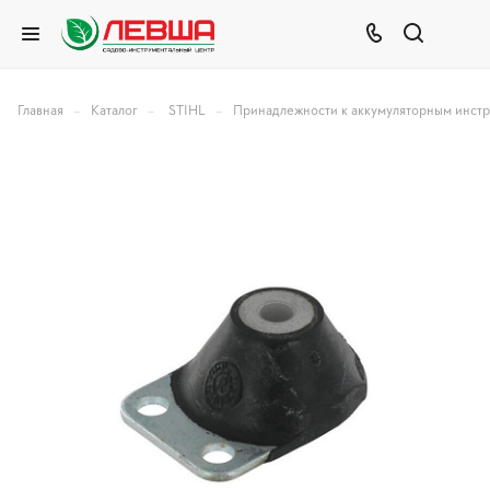
–
–
–
Главная
Каталог
STIHL
Принадлежности к аккумуляторным инст