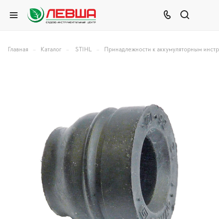
–
–
–
Главная
Каталог
STIHL
Принадлежности к аккумуляторным инст