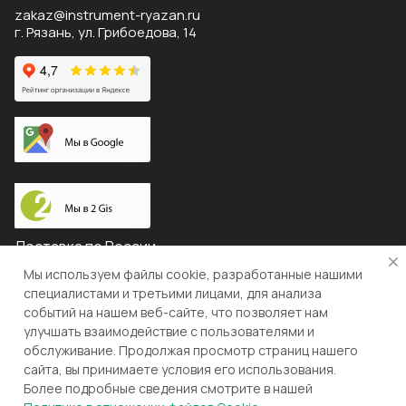
zakaz@instrument-ryazan.ru
г. Рязань, ул. Грибоедова, 14
Доставка по России
Мы используем файлы cookie, разработанные нашими
специалистами и третьими лицами, для анализа
событий на нашем веб-сайте, что позволяет нам
© 2026 "ЛЕВША"
улучшать взаимодействие с пользователями и
обслуживание. Продолжая просмотр страниц нашего
Конфиденциальность
Оферта
сайта, вы принимаете условия его использования.
Более подробные сведения смотрите в нашей
Разработка и поддержка gianit.ru