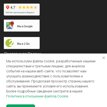
Доставка по России
Мы используем файлы cookie, разработанные нашими
специалистами и третьими лицами, для анализа
событий на нашем веб-сайте, что позволяет нам
© 2026 "ЛЕВША"
улучшать взаимодействие с пользователями и
обслуживание. Продолжая просмотр страниц нашего
Конфиденциальность
Оферта
сайта, вы принимаете условия его использования.
Более подробные сведения смотрите в нашей
Разработка и поддержка gianit.ru
Политике в отношении файлов Cookie
.