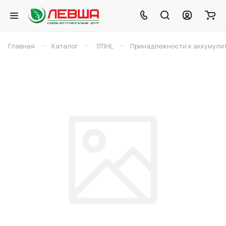
–
–
–
Главная
Каталог
STIHL
Принадлежности к аккумуля