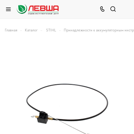
–
–
–
Главная
Каталог
STIHL
Принадлежности к аккумуляторным инст