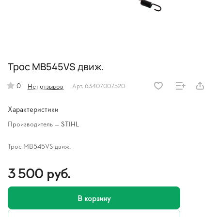
Трос MB545VS движ.
0
Нет отзывов
Арт.
63407007520
Характеристики
Производитель
—
STIHL
Трос MB545VS движ.
3 500 руб.
В корзину