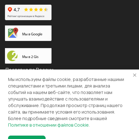
Доставка по России
Мы используем файлы cookie, разработанные нашими
специалистами и третьими лицами, для анализа
событий на нашем веб-сайте, что позволяет нам
© 2026 "ЛЕВША"
улучшать взаимодействие с пользователями и
обслуживание. Продолжая просмотр страниц нашего
Конфиденциальность
Оферта
сайта, вы принимаете условия его использования.
Более подробные сведения смотрите в нашей
Разработка и поддержка gianit.ru
Политике в отношении файлов Cookie
.