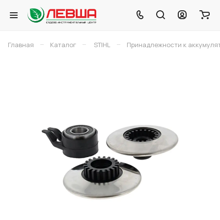
–
–
–
Главная
Каталог
STIHL
Принадлежности к аккумуля