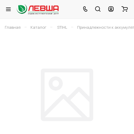
–
–
–
Главная
Каталог
STIHL
Принадлежности к аккумуля