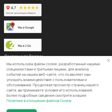
Доставка по России
Мы используем файлы cookie, разработанные нашими
специалистами и третьими лицами, для анализа
событий на нашем веб-сайте, что позволяет нам
© 2026 "ЛЕВША"
улучшать взаимодействие с пользователями и
обслуживание. Продолжая просмотр страниц нашего
Конфиденциальность
Оферта
сайта, вы принимаете условия его использования.
Более подробные сведения смотрите в нашей
Разработка и поддержка gianit.ru
Политике в отношении файлов Cookie
.