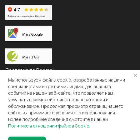
Доставка по России
Мы используем файлы cookie, разработанные нашими
специалистами и третьими лицами, для анализа
событий на нашем веб-сайте, что позволяет нам
© 2026 "ЛЕВША"
улучшать взаимодействие с пользователями и
обслуживание. Продолжая просмотр страниц нашего
Конфиденциальность
Оферта
сайта, вы принимаете условия его использования.
Более подробные сведения смотрите в нашей
Разработка и поддержка gianit.ru
Политике в отношении файлов Cookie
.