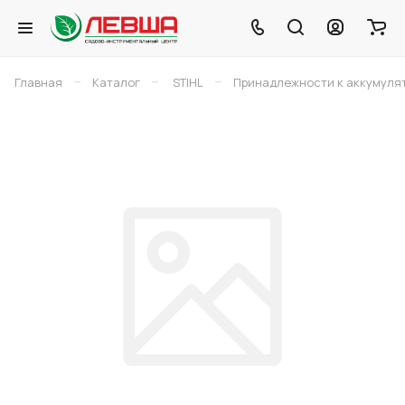
–
–
–
Главная
Каталог
STIHL
Принадлежности к аккумуля