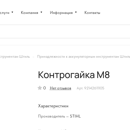
слуги
Компания
Информация
Контакты
–
струментам Штиль
Принадлежности к аккумуляторным инструментам Штил
Контрогайка M8
0
Нет отзывов
Арт.
92142611105
Характеристики
Производитель
—
STIHL