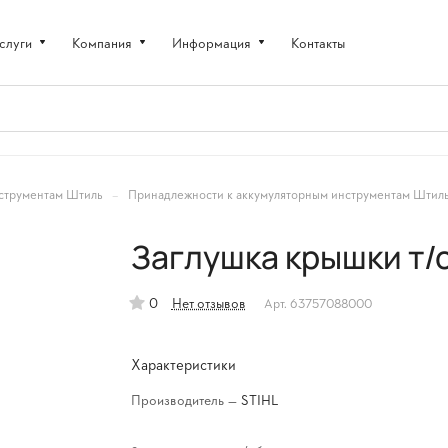
слуги
Компания
Информация
Контакты
–
струментам Штиль
Принадлежности к аккумуляторным инструментам Штил
Заглушка крышки т/
0
Нет отзывов
Арт.
63757088000
Характеристики
Производитель
—
STIHL