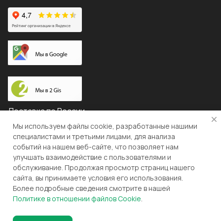
Доставка по России
Мы используем файлы cookie, разработанные нашими
специалистами и третьими лицами, для анализа
событий на нашем веб-сайте, что позволяет нам
© 2026 "ЛЕВША"
улучшать взаимодействие с пользователями и
обслуживание. Продолжая просмотр страниц нашего
Конфиденциальность
Оферта
сайта, вы принимаете условия его использования.
Более подробные сведения смотрите в нашей
Разработка и поддержка gianit.ru
Политике в отношении файлов Cookie
.