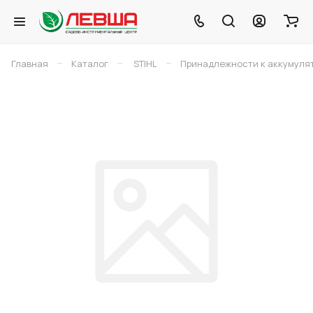
–
–
–
Главная
Каталог
STIHL
Принадлежности к аккумуля