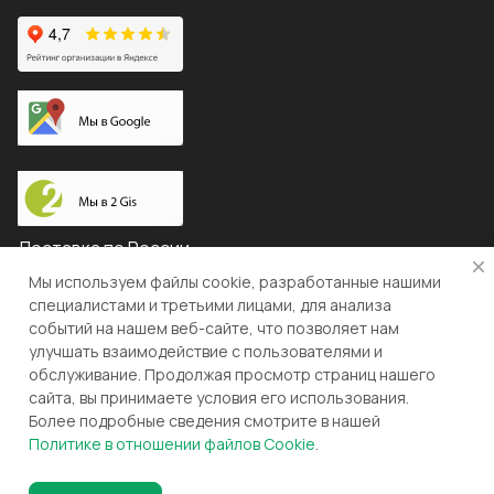
Доставка по России
Мы используем файлы cookie, разработанные нашими
специалистами и третьими лицами, для анализа
событий на нашем веб-сайте, что позволяет нам
© 2026 "ЛЕВША"
улучшать взаимодействие с пользователями и
обслуживание. Продолжая просмотр страниц нашего
Конфиденциальность
Оферта
сайта, вы принимаете условия его использования.
Более подробные сведения смотрите в нашей
Разработка и поддержка gianit.ru
Политике в отношении файлов Cookie
.