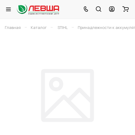
–
–
–
Главная
Каталог
STIHL
Принадлежности к аккумуля