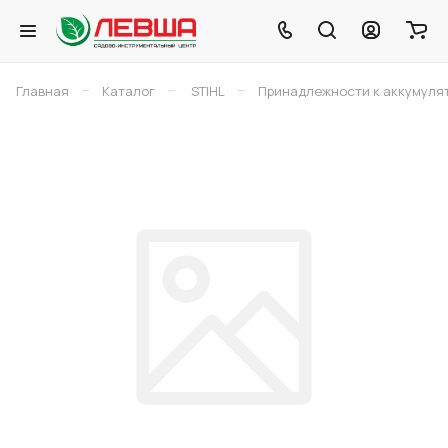
–
–
–
Главная
Каталог
STIHL
Принадлежности к аккумуля