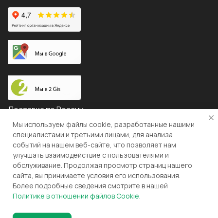
Доставка по России
Мы используем файлы cookie, разработанные нашими
специалистами и третьими лицами, для анализа
событий на нашем веб-сайте, что позволяет нам
© 2026 "ЛЕВША"
улучшать взаимодействие с пользователями и
обслуживание. Продолжая просмотр страниц нашего
Конфиденциальность
Оферта
сайта, вы принимаете условия его использования.
Более подробные сведения смотрите в нашей
Разработка и поддержка gianit.ru
Политике в отношении файлов Cookie
.