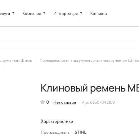
слуги
Компания
Информация
Контакты
–
струментам Штиль
Принадлежности к аккумуляторным инструментам Штил
Клиновый ремень МВ
0
Нет отзывов
Арт.
63507042100
Характеристики
Производитель
—
STIHL