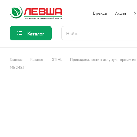
Бренды
Акции
У
Каталог
–
–
–
Главная
Каталог
STIHL
Принадлежности к аккумуляторным ин
МВ248.1 Т