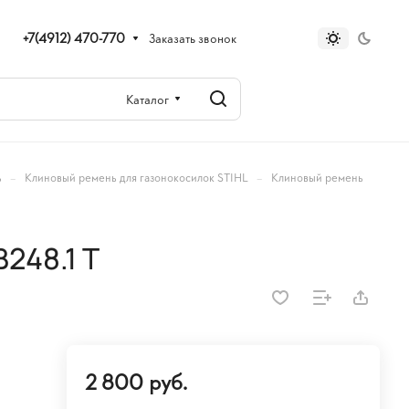
+7(4912) 470-770
Заказать звонок
Каталог
–
–
ь
Клиновый ремень для газонокосилок STIHL
Клиновый ремень
248.1 Т
2 800 руб.