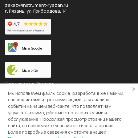
zakaz@instrument-ryazan.ru
г. Рязань, ул. Грибоедова, 14
Доставка по России
Мы используем файлы cookie, разработанные нашими
специалистами и третьими лицами, для анализа
событий на нашем веб-сайте, что позволяет нам
© 2026 "ЛЕВША"
улучшать взаимодействие с пользователями и
обслуживание. Продолжая просмотр страниц нашего
Конфиденциальность
Оферта
сайта, вы принимаете условия его использования.
Более подробные сведения смотрите в нашей
Разработка и поддержка gianit.ru