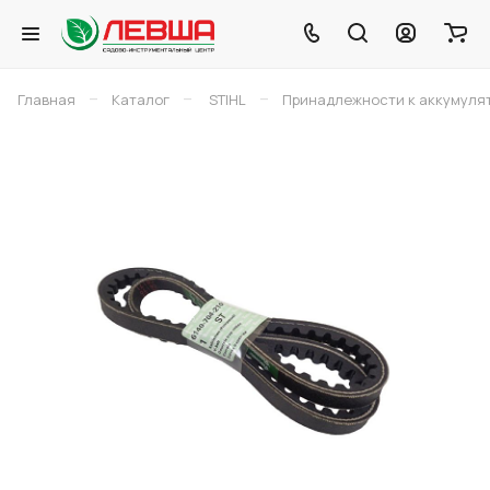
–
–
–
Главная
Каталог
STIHL
Принадлежности к аккумуля