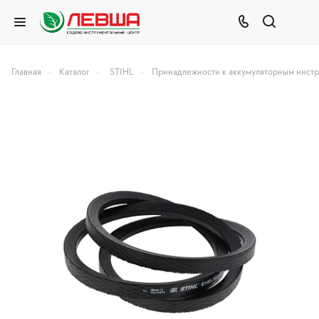
–
–
–
Главная
Каталог
STIHL
Принадлежности к аккумуляторным инст