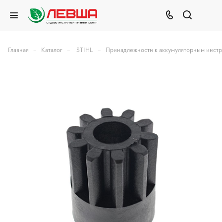
–
–
–
Главная
Каталог
STIHL
Принадлежности к аккумуляторным инст