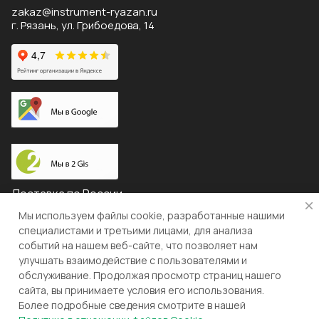
zakaz@instrument-ryazan.ru
г. Рязань, ул. Грибоедова, 14
Доставка по России
Мы используем файлы cookie, разработанные нашими
специалистами и третьими лицами, для анализа
событий на нашем веб-сайте, что позволяет нам
© 2026 "ЛЕВША"
улучшать взаимодействие с пользователями и
обслуживание. Продолжая просмотр страниц нашего
Конфиденциальность
Оферта
сайта, вы принимаете условия его использования.
Более подробные сведения смотрите в нашей
Разработка и поддержка gianit.ru